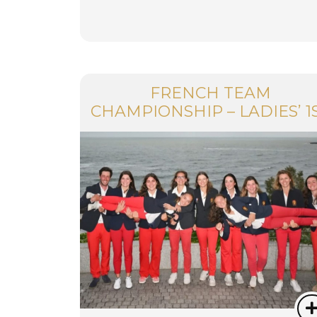
FRENCH TEAM
CHAMPIONSHIP – LADIES’ 1
DIVISION (GOLFER’S CLUB
TROPHY