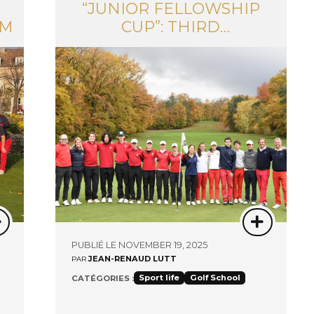
“JUNIOR FELLOWSHIP
AM
CUP”: THIRD
CONSECUTIVE VICTORY
FOR SAINT-GERMAIN!
PUBLIÉ LE NOVEMBER 19, 2025
JEAN-RENAUD LUTT
PAR
Sport life
Golf School
CATÉGORIES :