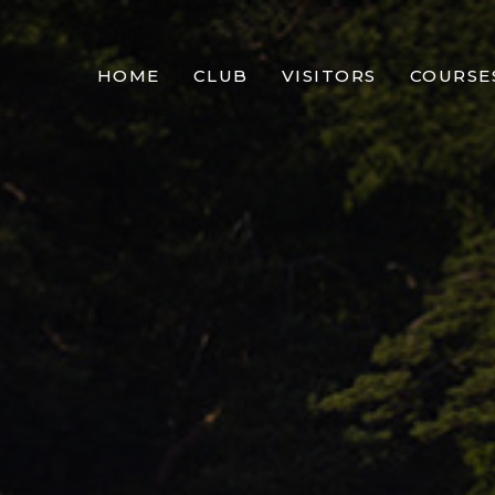
HOME
CLUB
VISITORS
COURSE
WORDS FROM OUR CHAIRMAN
BECOME A MEMBER
HARRY S
HISTORY
PLAY AT SAINT-GERMAI
COURSES
CLUB LIFE
OPEN EVENTS
TRAINING
SPORTS
ACCESS
PHOTOS
CLUBHOUSE
THE PROS