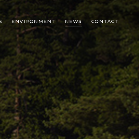
S
ENVIRONMENT
NEWS
CONTACT
. COLT
N
 REVIEW
 FACILITIES
 GALLERY