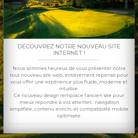
DÉCOUVREZ NOTRE NOUVEAU SITE
INTERNET !
Nous sommes heureux de vous présenter notre
Golf de Saint-Germain
tout nouveau site web, entièrement repensé pour
vous offrir une expérience plus fluide, moderne et
Harry S. Colt - 1922
intuitive.
Ce nouveau design remplace l'ancien site pour
mieux répondre à vos attentes : navigation
simplifiée, contenu enrichi, et compatibilité mobile
optimisée.