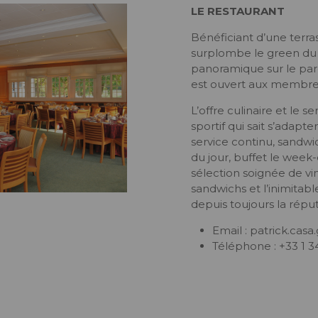
LE RESTAURANT
Bénéficiant d’une terra
surplombe le green du 
panoramique sur le parc
est ouvert aux membres 
L’offre culinaire et le s
sportif qui sait s’adapt
service continu, sandwi
du jour, buffet le week-
sélection soignée de vi
sandwichs et l’inimitab
depuis toujours la réput
Email : patrick.cas
Téléphone : +33 1 34