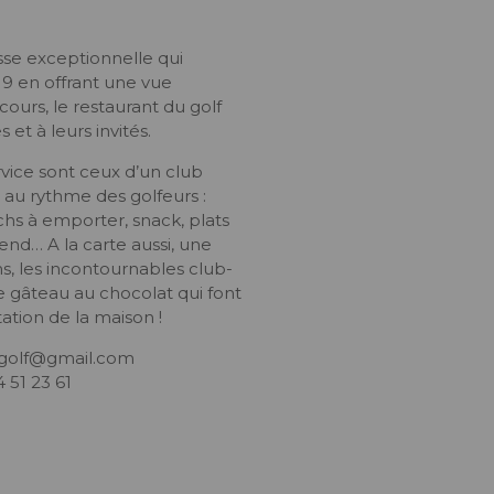
sse exceptionnelle qui
9 en offrant une vue
ours, le restaurant du golf
et à leurs invités.
ervice sont ceux d’un club
er au rythme des golfeurs :
chs à emporter, snack, plats
end… A la carte aussi, une
ns, les incontournables club-
le gâteau au chocolat qui font
ation de la maison !
a.golf@gmail.com
 51 23 61