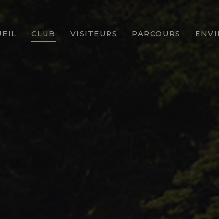
EIL
CLUB
VISITEURS
PARCOURS
ENV
LE MOT DU PRÉSIDENT
DEVENIR MEMBRE
HARRY S. COLT
HISTOIRE
JOUER À SAINT-GERMAIN
PRÉSENTATION DES 
VIE ASSOCIATIVE
COMPÉTITIONS OUVERTES
AIRES D'ENTRAINEM
VIE SPORTIVE
ACCÈS
GALERIE PHOTOS
CLUB-HOUSE
ENSEIGNEMENT